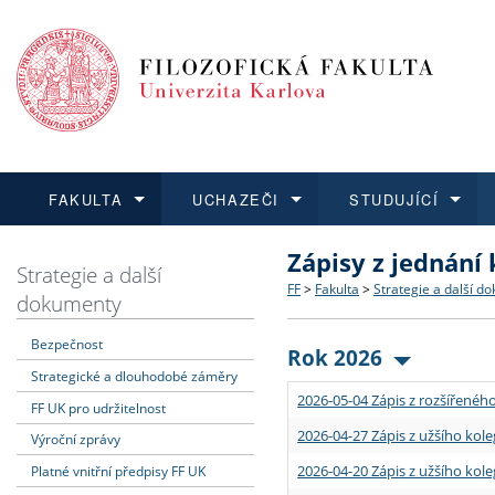
FAKULTA
UCHAZEČI
STUDUJÍCÍ
Zápisy z jednání
FAKULTA
UCHAZEČI
STUDUJÍCÍ
VĚDA A VÝZKUM
ZAHRANIČÍ
Struktura a historie
Co studovat a jak se přihlá
Bakalářské a magisterské
O vědě a výzkumu na FF
Aktuální nabídky a výběrov
Strategie a další
FF
>
Fakulta
>
Strategie a další d
dokumenty
Dozvědět se více
Podat přihlášku
Dozvědět se více
Dozvědět se více
Dozvědět se více
Strategie a další dokumen
Učitelské studijní program
Doktorské studium
Akademické kvalifikace
Vyjíždějící studenti
Bezpečnost
Rok 2026
Strategické a dlouhodobé záměry
Podpora a benefity pro z
Informace k průběhu přijím
Rigorózní řízení
Granty a projekty
Přijíždějící studenti
2026-05-04 Zápis z rozšířeného
FF UK pro udržitelnost
Absolventi fakulty
Vyjíždějící zaměstnanci
2026-04-27 Zápis z užšího kole
Výroční zprávy
2026-04-20 Zápis z užšího kole
Platné vnitřní předpisy FF UK
Fakultní školy FF UK