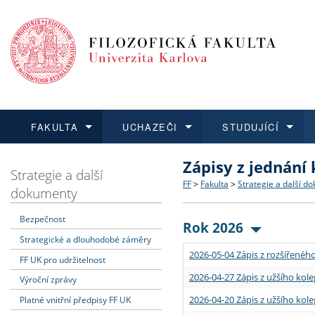
FAKULTA
UCHAZEČI
STUDUJÍCÍ
Zápisy z jednání
FAKULTA
UCHAZEČI
STUDUJÍCÍ
VĚDA A VÝZKUM
ZAHRANIČÍ
Struktura a historie
Co studovat a jak se přihlá
Bakalářské a magisterské
O vědě a výzkumu na FF
Aktuální nabídky a výběrov
Strategie a další
FF
>
Fakulta
>
Strategie a další d
dokumenty
Dozvědět se více
Podat přihlášku
Dozvědět se více
Dozvědět se více
Dozvědět se více
Strategie a další dokumen
Učitelské studijní program
Doktorské studium
Akademické kvalifikace
Vyjíždějící studenti
Bezpečnost
Rok 2026
Strategické a dlouhodobé záměry
Podpora a benefity pro z
Informace k průběhu přijí
Rigorózní řízení
Granty a projekty
Přijíždějící studenti
2026-05-04 Zápis z rozšířeného
FF UK pro udržitelnost
Absolventi fakulty
Vyjíždějící zaměstnanci
2026-04-27 Zápis z užšího kole
Výroční zprávy
2026-04-20 Zápis z užšího kole
Platné vnitřní předpisy FF UK
Fakultní školy FF UK