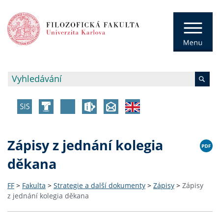
Zápisy z jednání kolegia
děkana
FF
>
Fakulta
>
Strategie a další dokumenty
>
Zápisy
>
Zápisy
z jednání kolegia děkana