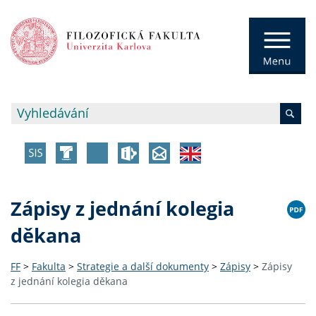
Zápisy z jednání kolegia
děkana
FF
>
Fakulta
>
Strategie a další dokumenty
>
Zápisy
>
Zápisy
z jednání kolegia děkana