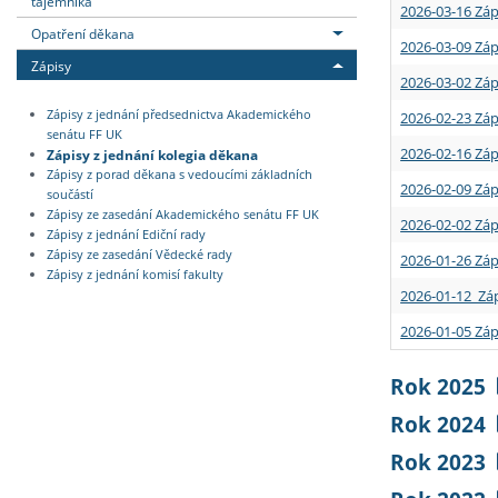
tajemníka
2026-03-16 Záp
Opatření děkana
2026-03-09 Záp
Zápisy
2026-03-02 Záp
Zápisy z jednání předsednictva Akademického
2026-02-23 Záp
senátu FF UK
2026-02-16 Záp
Zápisy z jednání kolegia děkana
Zápisy z porad děkana s vedoucími základních
2026-02-09 Záp
součástí
Zápisy ze zasedání Akademického senátu FF UK
2026-02-02 Záp
Zápisy z jednání Ediční rady
Zápisy ze zasedání Vědecké rady
2026-01-26 Záp
Zápisy z jednání komisí fakulty
2026-01-12 Záp
2026-01-05 Záp
Rok 2025
Rok 2024
Rok 2023