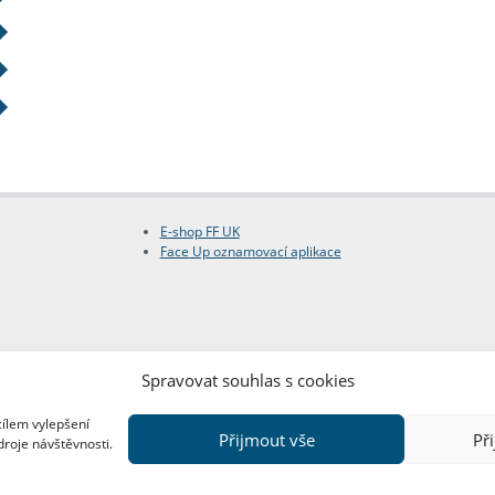
E-shop FF UK
Face Up oznamovací aplikace
Spravovat souhlas s cookies
cílem vylepšení
Přijmout vše
Př
droje návštěvnosti.
Copyright © FF UK 2026
Design:
Red Peppers