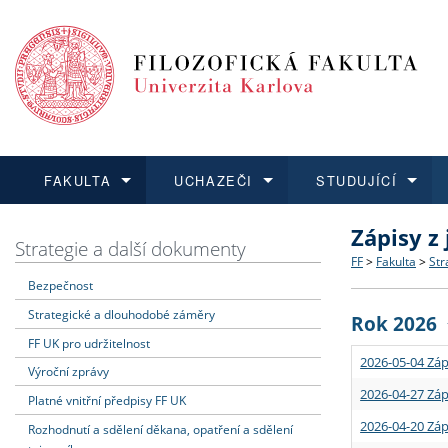
FAKULTA
UCHAZEČI
STUDUJÍCÍ
Zápisy z
FAKULTA
UCHAZEČI
STUDUJÍCÍ
VĚDA A VÝZKUM
ZAHRANIČÍ
Struktura a
Co studova
Bakalářsk
O vědě a 
Aktuální n
Strategie a další dokumenty
FF
>
Fakulta
>
Str
Bezpečnost
Dozvědět se více
Podat přihlášku
Dozvědět se více
Dozvědět se více
Dozvědět se více
Strategie 
Učitelské 
Doktorské
Akademické
Vyjíždějící
Strategické a dlouhodobé záměry
Rok 2026
Podpora a
Informace 
Rigorózní 
Granty a p
Přijíždějíc
FF UK pro udržitelnost
2026-05-04 Záp
Výroční zprávy
Absolventi
Vyjíždějíc
2026-04-27 Záp
Platné vnitřní předpisy FF UK
2026-04-20 Záp
Rozhodnutí a sdělení děkana, opatření a sdělení
Fakultní š