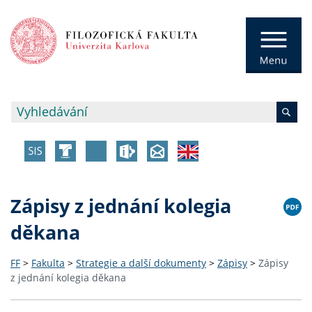
Zápisy z jednání kolegia
děkana
FF
>
Fakulta
>
Strategie a další dokumenty
>
Zápisy
>
Zápisy
z jednání kolegia děkana