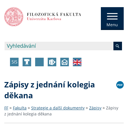
Zápisy z jednání kolegia
děkana
FF
>
Fakulta
>
Strategie a další dokumenty
>
Zápisy
>
Zápisy
z jednání kolegia děkana