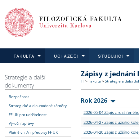
FAKULTA
UCHAZEČI
STUDUJÍCÍ
Zápisy z jednání
FAKULTA
UCHAZEČI
STUDUJÍCÍ
VĚDA A VÝZKUM
ZAHRANIČÍ
Struktura a historie
Co studovat a jak se přihlá
Bakalářské a magisterské
O vědě a výzkumu na FF
Aktuální nabídky a výběrov
Strategie a další
FF
>
Fakulta
>
Strategie a další d
dokumenty
Dozvědět se více
Podat přihlášku
Dozvědět se více
Dozvědět se více
Dozvědět se více
Strategie a další dokumen
Učitelské studijní program
Doktorské studium
Akademické kvalifikace
Vyjíždějící studenti
Bezpečnost
Rok 2026
Strategické a dlouhodobé záměry
Podpora a benefity pro z
Informace k průběhu přijím
Rigorózní řízení
Granty a projekty
Přijíždějící studenti
2026-05-04 Zápis z rozšířeného
FF UK pro udržitelnost
Absolventi fakulty
Vyjíždějící zaměstnanci
2026-04-27 Zápis z užšího kole
Výroční zprávy
2026-04-20 Zápis z užšího kole
Platné vnitřní předpisy FF UK
Fakultní školy FF UK