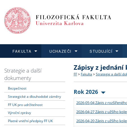
FAKULTA
UCHAZEČI
STUDUJÍCÍ
Zápisy z jednání
FAKULTA
UCHAZEČI
STUDUJÍCÍ
VĚDA A VÝZKUM
ZAHRANIČÍ
Struktura a historie
Co studovat a jak se přihlá
Bakalářské a magisterské
O vědě a výzkumu na FF
Aktuální nabídky a výběrov
Strategie a další
FF
>
Fakulta
>
Strategie a další d
dokumenty
Dozvědět se více
Podat přihlášku
Dozvědět se více
Dozvědět se více
Dozvědět se více
Strategie a další dokumen
Učitelské studijní program
Doktorské studium
Akademické kvalifikace
Vyjíždějící studenti
Bezpečnost
Rok 2026
Strategické a dlouhodobé záměry
Podpora a benefity pro z
Informace k průběhu přijím
Rigorózní řízení
Granty a projekty
Přijíždějící studenti
2026-05-04 Zápis z rozšířeného
FF UK pro udržitelnost
Absolventi fakulty
Vyjíždějící zaměstnanci
2026-04-27 Zápis z užšího kole
Výroční zprávy
2026-04-20 Zápis z užšího kole
Platné vnitřní předpisy FF UK
Fakultní školy FF UK