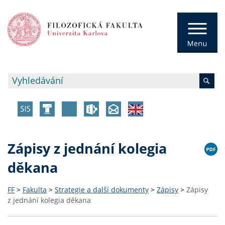
Zápisy z jednání kolegia
děkana
FF
>
Fakulta
>
Strategie a další dokumenty
>
Zápisy
>
Zápisy
z jednání kolegia děkana