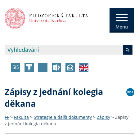
Zápisy z jednání kolegia
děkana
FF
>
Fakulta
>
Strategie a další dokumenty
>
Zápisy
>
Zápisy
z jednání kolegia děkana