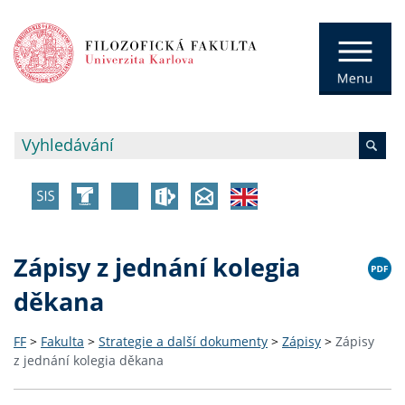
Zápisy z jednání kolegia
děkana
FF
>
Fakulta
>
Strategie a další dokumenty
>
Zápisy
>
Zápisy
z jednání kolegia děkana