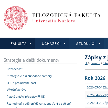
FAKULTA
UCHAZEČI
STUDUJÍCÍ
Zápisy z
FAKULTA
UCHAZEČI
STUDUJÍCÍ
VĚDA A VÝZKUM
ZAHRANIČÍ
Struktura a
Co studova
Bakalářsk
O vědě a 
Aktuální n
Strategie a další dokumenty
FF
>
Fakulta
>
Str
Bezpečnost
Dozvědět se více
Podat přihlášku
Dozvědět se více
Dozvědět se více
Dozvědět se více
Strategie 
Učitelské 
Doktorské
Akademické
Vyjíždějící
Strategické a dlouhodobé záměry
Rok 2026
Podpora a
Informace 
Rigorózní 
Granty a p
Přijíždějíc
FF UK pro udržitelnost
2026-05-04 Záp
Výroční zprávy
Absolventi
Vyjíždějíc
2026-04-27 Záp
Platné vnitřní předpisy FF UK
2026-04-20 Záp
Rozhodnutí a sdělení děkana, opatření a sdělení
Fakultní š