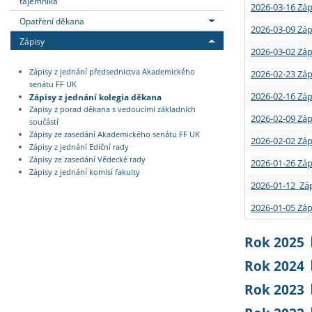
tajemníka
2026-03-16 Záp
Opatření děkana
2026-03-09 Záp
Zápisy
2026-03-02 Záp
Zápisy z jednání předsednictva Akademického
2026-02-23 Záp
senátu FF UK
2026-02-16 Záp
Zápisy z jednání kolegia děkana
Zápisy z porad děkana s vedoucími základních
2026-02-09 Záp
součástí
Zápisy ze zasedání Akademického senátu FF UK
2026-02-02 Záp
Zápisy z jednání Ediční rady
Zápisy ze zasedání Vědecké rady
2026-01-26 Záp
Zápisy z jednání komisí fakulty
2026-01-12 Záp
2026-01-05 Záp
Rok 2025
Rok 2024
Rok 2023