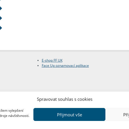
E-shop FF UK
Face Up oznamovací aplikace
Spravovat souhlas s cookies
cílem vylepšení
Přijmout vše
Př
droje návštěvnosti.
Copyright © FF UK 2026
Design:
Red Peppers