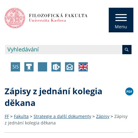
Zápisy z jednání kolegia
děkana
FF
>
Fakulta
>
Strategie a další dokumenty
>
Zápisy
>
Zápisy
z jednání kolegia děkana