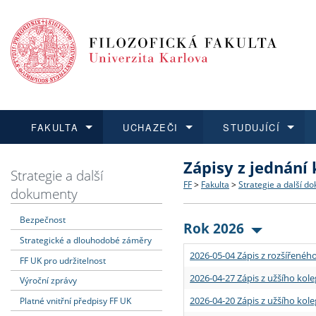
FAKULTA
UCHAZEČI
STUDUJÍCÍ
Zápisy z jednání
FAKULTA
UCHAZEČI
STUDUJÍCÍ
VĚDA A VÝZKUM
ZAHRANIČÍ
Struktura a historie
Co studovat a jak se přihlá
Bakalářské a magisterské
O vědě a výzkumu na FF
Aktuální nabídky a výběrov
Strategie a další
FF
>
Fakulta
>
Strategie a další d
dokumenty
Dozvědět se více
Podat přihlášku
Dozvědět se více
Dozvědět se více
Dozvědět se více
Strategie a další dokumen
Učitelské studijní program
Doktorské studium
Akademické kvalifikace
Vyjíždějící studenti
Bezpečnost
Rok 2026
Strategické a dlouhodobé záměry
Podpora a benefity pro z
Informace k průběhu přijím
Rigorózní řízení
Granty a projekty
Přijíždějící studenti
2026-05-04 Zápis z rozšířeného
FF UK pro udržitelnost
Absolventi fakulty
Vyjíždějící zaměstnanci
2026-04-27 Zápis z užšího kole
Výroční zprávy
2026-04-20 Zápis z užšího kole
Platné vnitřní předpisy FF UK
Fakultní školy FF UK