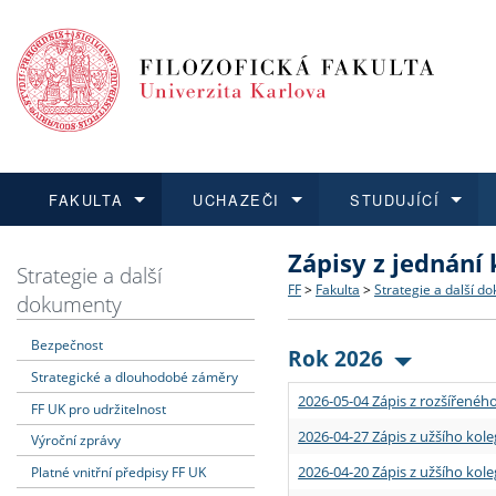
FAKULTA
UCHAZEČI
STUDUJÍCÍ
Zápisy z jednání
FAKULTA
UCHAZEČI
STUDUJÍCÍ
VĚDA A VÝZKUM
ZAHRANIČÍ
Struktura a historie
Co studovat a jak se přihlá
Bakalářské a magisterské
O vědě a výzkumu na FF
Aktuální nabídky a výběrov
Strategie a další
FF
>
Fakulta
>
Strategie a další d
dokumenty
Dozvědět se více
Podat přihlášku
Dozvědět se více
Dozvědět se více
Dozvědět se více
Strategie a další dokumen
Učitelské studijní program
Doktorské studium
Akademické kvalifikace
Vyjíždějící studenti
Bezpečnost
Rok 2026
Strategické a dlouhodobé záměry
Podpora a benefity pro z
Informace k průběhu přijím
Rigorózní řízení
Granty a projekty
Přijíždějící studenti
2026-05-04 Zápis z rozšířeného
FF UK pro udržitelnost
Absolventi fakulty
Vyjíždějící zaměstnanci
2026-04-27 Zápis z užšího kole
Výroční zprávy
2026-04-20 Zápis z užšího kole
Platné vnitřní předpisy FF UK
Fakultní školy FF UK