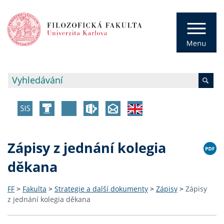
Zápisy z jednání kolegia
děkana
FF
>
Fakulta
>
Strategie a další dokumenty
>
Zápisy
>
Zápisy
z jednání kolegia děkana