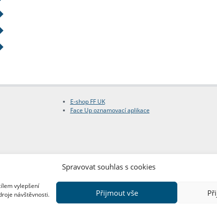
E-shop FF UK
Face Up oznamovací aplikace
Spravovat souhlas s cookies
cílem vylepšení
Přijmout vše
Př
droje návštěvnosti.
Copyright © FF UK 2026
Design:
Red Peppers