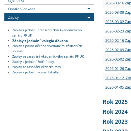
tajemníka
2026-03-16 Záp
Opatření děkana
2026-03-09 Záp
Zápisy
2026-03-02 Záp
Zápisy z jednání předsednictva Akademického
2026-02-23 Záp
senátu FF UK
2026-02-16 Záp
Zápisy z jednání kolegia děkana
Zápisy z porad děkana s vedoucími základních
2026-02-09 Záp
součástí
Zápisy ze zasedání Akademického senátu FF UK
2026-02-02 Záp
Zápisy z jednání Ediční rady
Zápisy ze zasedání Vědecké rady
2026-01-26 Záp
Zápisy z jednání komisí fakulty
2026-01-12 Záp
2026-01-05 Záp
Rok 2025
Rok 2024
Rok 2023