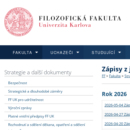
FAKULTA
UCHAZEČI
STUDUJÍCÍ
Zápisy z
FAKULTA
UCHAZEČI
STUDUJÍCÍ
VĚDA A VÝZKUM
ZAHRANIČÍ
Struktura a
Co studova
Bakalářsk
O vědě a 
Aktuální n
Strategie a další dokumenty
FF
>
Fakulta
>
Str
Bezpečnost
Dozvědět se více
Podat přihlášku
Dozvědět se více
Dozvědět se více
Dozvědět se více
Strategie 
Učitelské 
Doktorské
Akademické
Vyjíždějící
Strategické a dlouhodobé záměry
Rok 2026
Podpora a
Informace 
Rigorózní 
Granty a p
Přijíždějíc
FF UK pro udržitelnost
2026-05-04 Záp
Výroční zprávy
Absolventi
Vyjíždějíc
2026-04-27 Záp
Platné vnitřní předpisy FF UK
2026-04-20 Záp
Rozhodnutí a sdělení děkana, opatření a sdělení
Fakultní š