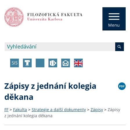
Zápisy z jednání kolegia
děkana
FF
>
Fakulta
>
Strategie a další dokumenty
>
Zápisy
>
Zápisy
z jednání kolegia děkana