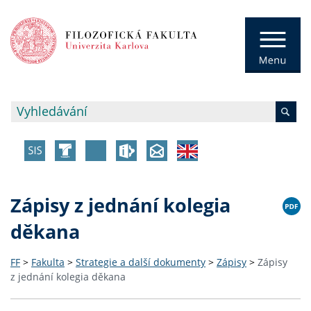
Zápisy z jednání kolegia
děkana
FF
>
Fakulta
>
Strategie a další dokumenty
>
Zápisy
>
Zápisy
z jednání kolegia děkana