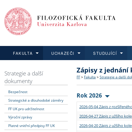
FAKULTA
UCHAZEČI
STUDUJÍCÍ
Zápisy z jednání
FAKULTA
UCHAZEČI
STUDUJÍCÍ
VĚDA A VÝZKUM
ZAHRANIČÍ
Struktura a historie
Co studovat a jak se přihlá
Bakalářské a magisterské
O vědě a výzkumu na FF
Aktuální nabídky a výběrov
Strategie a další
FF
>
Fakulta
>
Strategie a další d
dokumenty
Dozvědět se více
Podat přihlášku
Dozvědět se více
Dozvědět se více
Dozvědět se více
Strategie a další dokumen
Učitelské studijní program
Doktorské studium
Akademické kvalifikace
Vyjíždějící studenti
Bezpečnost
Rok 2026
Strategické a dlouhodobé záměry
Podpora a benefity pro z
Informace k průběhu přijím
Rigorózní řízení
Granty a projekty
Přijíždějící studenti
2026-05-04 Zápis z rozšířeného
FF UK pro udržitelnost
Absolventi fakulty
Vyjíždějící zaměstnanci
2026-04-27 Zápis z užšího kole
Výroční zprávy
2026-04-20 Zápis z užšího kole
Platné vnitřní předpisy FF UK
Fakultní školy FF UK