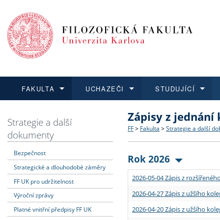
FAKULTA
UCHAZEČI
STUDUJÍCÍ
Zápisy z jednání
FAKULTA
UCHAZEČI
STUDUJÍCÍ
VĚDA A VÝZKUM
ZAHRANIČÍ
Struktura a historie
Co studovat a jak se přihlá
Bakalářské a magisterské
O vědě a výzkumu na FF
Aktuální nabídky a výběrov
Strategie a další
FF
>
Fakulta
>
Strategie a další d
dokumenty
Dozvědět se více
Podat přihlášku
Dozvědět se více
Dozvědět se více
Dozvědět se více
Strategie a další dokumen
Učitelské studijní program
Doktorské studium
Akademické kvalifikace
Vyjíždějící studenti
Bezpečnost
Rok 2026
Strategické a dlouhodobé záměry
Podpora a benefity pro z
Informace k průběhu přijím
Rigorózní řízení
Granty a projekty
Přijíždějící studenti
2026-05-04 Zápis z rozšířeného
FF UK pro udržitelnost
Absolventi fakulty
Vyjíždějící zaměstnanci
2026-04-27 Zápis z užšího kole
Výroční zprávy
2026-04-20 Zápis z užšího kole
Platné vnitřní předpisy FF UK
Fakultní školy FF UK