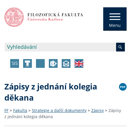
Zápisy z jednání kolegia
děkana
FF
>
Fakulta
>
Strategie a další dokumenty
>
Zápisy
>
Zápisy
z jednání kolegia děkana