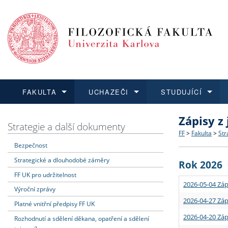
FAKULTA
UCHAZEČI
STUDUJÍCÍ
Zápisy z
FAKULTA
UCHAZEČI
STUDUJÍCÍ
VĚDA A VÝZKUM
ZAHRANIČÍ
Struktura a
Co studova
Bakalářsk
O vědě a 
Aktuální n
Strategie a další dokumenty
FF
>
Fakulta
>
Str
Bezpečnost
Dozvědět se více
Podat přihlášku
Dozvědět se více
Dozvědět se více
Dozvědět se více
Strategie 
Učitelské 
Doktorské
Akademické
Vyjíždějící
Strategické a dlouhodobé záměry
Rok 2026
Podpora a
Informace 
Rigorózní 
Granty a p
Přijíždějíc
FF UK pro udržitelnost
2026-05-04 Záp
Výroční zprávy
Absolventi
Vyjíždějíc
2026-04-27 Záp
Platné vnitřní předpisy FF UK
2026-04-20 Záp
Rozhodnutí a sdělení děkana, opatření a sdělení
Fakultní š