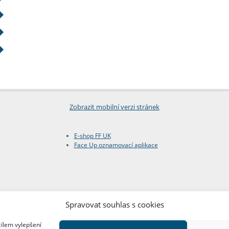
Zobrazit mobilní verzi stránek
E-shop FF UK
Face Up oznamovací aplikace
Spravovat souhlas s cookies
cílem vylepšení