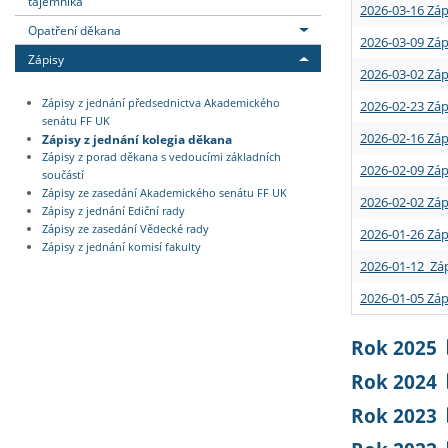
tajemníka
2026-03-16 Záp
Opatření děkana
2026-03-09 Záp
Zápisy
2026-03-02 Záp
Zápisy z jednání předsednictva Akademického
2026-02-23 Záp
senátu FF UK
2026-02-16 Záp
Zápisy z jednání kolegia děkana
Zápisy z porad děkana s vedoucími základních
2026-02-09 Záp
součástí
Zápisy ze zasedání Akademického senátu FF UK
2026-02-02 Záp
Zápisy z jednání Ediční rady
Zápisy ze zasedání Vědecké rady
2026-01-26 Záp
Zápisy z jednání komisí fakulty
2026-01-12 Záp
2026-01-05 Záp
Rok 2025
Rok 2024
Rok 2023