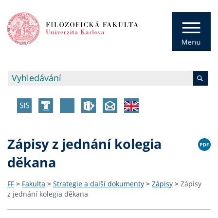
Zápisy z jednání kolegia
děkana
FF
>
Fakulta
>
Strategie a další dokumenty
>
Zápisy
>
Zápisy
z jednání kolegia děkana