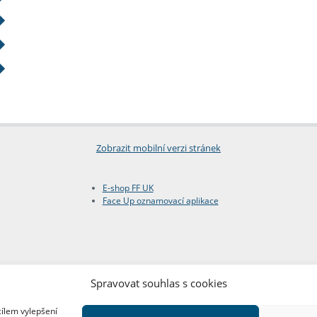
Zobrazit mobilní verzi stránek
E-shop FF UK
Face Up oznamovací aplikace
Spravovat souhlas s cookies
cílem vylepšení