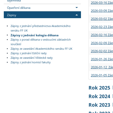
tajemníka
2026-03-16 Záp
Opatření děkana
2026-03-09 Záp
Zápisy
2026-03-02 Záp
Zápisy z jednání předsednictva Akademického
2026-02-23 Záp
senátu FF UK
2026-02-16 Záp
Zápisy z jednání kolegia děkana
Zápisy z porad děkana s vedoucími základních
2026-02-09 Záp
součástí
Zápisy ze zasedání Akademického senátu FF UK
2026-02-02 Záp
Zápisy z jednání Ediční rady
Zápisy ze zasedání Vědecké rady
2026-01-26 Záp
Zápisy z jednání komisí fakulty
2026-01-12 Záp
2026-01-05 Záp
Rok 2025
Rok 2024
Rok 2023