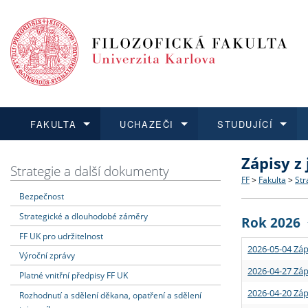
FAKULTA
UCHAZEČI
STUDUJÍCÍ
Zápisy z
FAKULTA
UCHAZEČI
STUDUJÍCÍ
VĚDA A VÝZKUM
ZAHRANIČÍ
Struktura a
Co studova
Bakalářsk
O vědě a 
Aktuální n
Strategie a další dokumenty
FF
>
Fakulta
>
Str
Bezpečnost
Dozvědět se více
Podat přihlášku
Dozvědět se více
Dozvědět se více
Dozvědět se více
Strategie 
Učitelské 
Doktorské
Akademické
Vyjíždějící
Strategické a dlouhodobé záměry
Rok 2026
Podpora a
Informace 
Rigorózní 
Granty a p
Přijíždějíc
FF UK pro udržitelnost
2026-05-04 Záp
Výroční zprávy
Absolventi
Vyjíždějíc
2026-04-27 Záp
Platné vnitřní předpisy FF UK
2026-04-20 Záp
Rozhodnutí a sdělení děkana, opatření a sdělení
Fakultní š