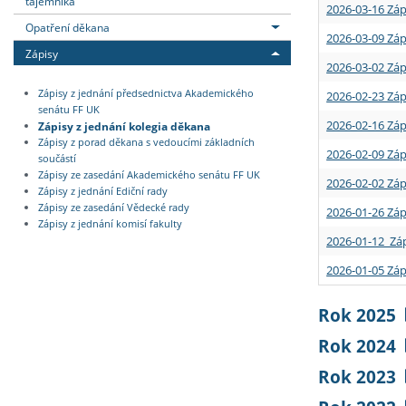
tajemníka
2026-03-16 Záp
Opatření děkana
2026-03-09 Záp
Zápisy
2026-03-02 Záp
Zápisy z jednání předsednictva Akademického
2026-02-23 Záp
senátu FF UK
2026-02-16 Záp
Zápisy z jednání kolegia děkana
Zápisy z porad děkana s vedoucími základních
2026-02-09 Záp
součástí
Zápisy ze zasedání Akademického senátu FF UK
2026-02-02 Záp
Zápisy z jednání Ediční rady
Zápisy ze zasedání Vědecké rady
2026-01-26 Záp
Zápisy z jednání komisí fakulty
2026-01-12 Záp
2026-01-05 Záp
Rok 2025
Rok 2024
Rok 2023