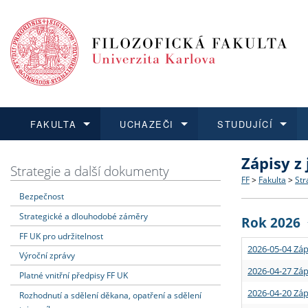
FAKULTA
UCHAZEČI
STUDUJÍCÍ
Zápisy z
FAKULTA
UCHAZEČI
STUDUJÍCÍ
VĚDA A VÝZKUM
ZAHRANIČÍ
Struktura a
Co studova
Bakalářsk
O vědě a 
Aktuální n
Strategie a další dokumenty
FF
>
Fakulta
>
Str
Bezpečnost
Dozvědět se více
Podat přihlášku
Dozvědět se více
Dozvědět se více
Dozvědět se více
Strategie 
Učitelské 
Doktorské
Akademické
Vyjíždějící
Strategické a dlouhodobé záměry
Rok 2026
Podpora a
Informace 
Rigorózní 
Granty a p
Přijíždějíc
FF UK pro udržitelnost
2026-05-04 Záp
Výroční zprávy
Absolventi
Vyjíždějíc
2026-04-27 Záp
Platné vnitřní předpisy FF UK
2026-04-20 Záp
Rozhodnutí a sdělení děkana, opatření a sdělení
Fakultní š