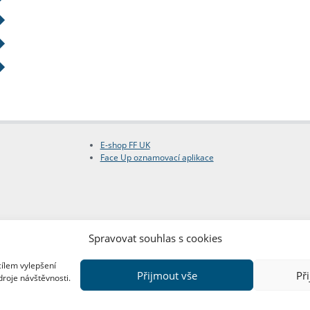
E-shop FF UK
Face Up oznamovací aplikace
Spravovat souhlas s cookies
cílem vylepšení
Přijmout vše
Př
droje návštěvnosti.
Copyright © FF UK 2026
Design:
Red Peppers