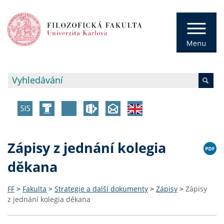
Zápisy z jednání kolegia
děkana
FF
>
Fakulta
>
Strategie a další dokumenty
>
Zápisy
>
Zápisy
z jednání kolegia děkana