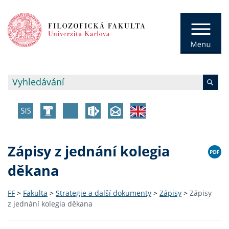
Zápisy z jednání kolegia
děkana
FF
>
Fakulta
>
Strategie a další dokumenty
>
Zápisy
>
Zápisy
z jednání kolegia děkana