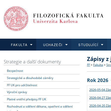
FAKULTA
UCHAZEČI
STUDUJÍCÍ
Zápisy z
FAKULTA
UCHAZEČI
STUDUJÍCÍ
VĚDA A VÝZKUM
ZAHRANIČÍ
Struktura a
Co studova
Bakalářsk
O vědě a 
Aktuální n
Strategie a další dokumenty
FF
>
Fakulta
>
Str
Bezpečnost
Dozvědět se více
Podat přihlášku
Dozvědět se více
Dozvědět se více
Dozvědět se více
Strategie 
Učitelské 
Doktorské
Akademické
Vyjíždějící
Strategické a dlouhodobé záměry
Rok 2026
Podpora a
Informace 
Rigorózní 
Granty a p
Přijíždějíc
FF UK pro udržitelnost
2026-05-04 Záp
Výroční zprávy
Absolventi
Vyjíždějíc
2026-04-27 Záp
Platné vnitřní předpisy FF UK
2026-04-20 Záp
Rozhodnutí a sdělení děkana, opatření a sdělení
Fakultní š