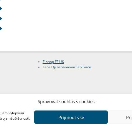
E-shop FF UK
Face Up oznamovací aplikace
Spravovat souhlas s cookies
cílem vylepšení
Přijmout vše
Př
droje návštěvnosti.
Copyright © FF UK 2026
Design:
Red Peppers