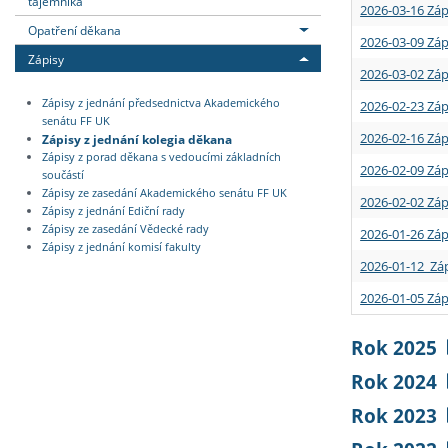
tajemníka
2026-03-16 Záp
Opatření děkana
2026-03-09 Záp
Zápisy
2026-03-02 Záp
Zápisy z jednání předsednictva Akademického
2026-02-23 Záp
senátu FF UK
2026-02-16 Záp
Zápisy z jednání kolegia děkana
Zápisy z porad děkana s vedoucími základních
2026-02-09 Záp
součástí
Zápisy ze zasedání Akademického senátu FF UK
2026-02-02 Záp
Zápisy z jednání Ediční rady
Zápisy ze zasedání Vědecké rady
2026-01-26 Záp
Zápisy z jednání komisí fakulty
2026-01-12 Záp
2026-01-05 Záp
Rok 2025
Rok 2024
Rok 2023