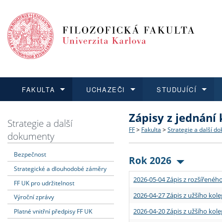
FAKULTA
UCHAZEČI
STUDUJÍCÍ
Zápisy z jednání
FAKULTA
UCHAZEČI
STUDUJÍCÍ
VĚDA A VÝZKUM
ZAHRANIČÍ
Struktura a historie
Co studovat a jak se přihlá
Bakalářské a magisterské
O vědě a výzkumu na FF
Aktuální nabídky a výběrov
Strategie a další
FF
>
Fakulta
>
Strategie a další d
dokumenty
Dozvědět se více
Podat přihlášku
Dozvědět se více
Dozvědět se více
Dozvědět se více
Strategie a další dokumen
Učitelské studijní program
Doktorské studium
Akademické kvalifikace
Vyjíždějící studenti
Bezpečnost
Rok 2026
Strategické a dlouhodobé záměry
Podpora a benefity pro z
Informace k průběhu přijím
Rigorózní řízení
Granty a projekty
Přijíždějící studenti
2026-05-04 Zápis z rozšířeného
FF UK pro udržitelnost
Absolventi fakulty
Vyjíždějící zaměstnanci
2026-04-27 Zápis z užšího kole
Výroční zprávy
2026-04-20 Zápis z užšího kole
Platné vnitřní předpisy FF UK
Fakultní školy FF UK