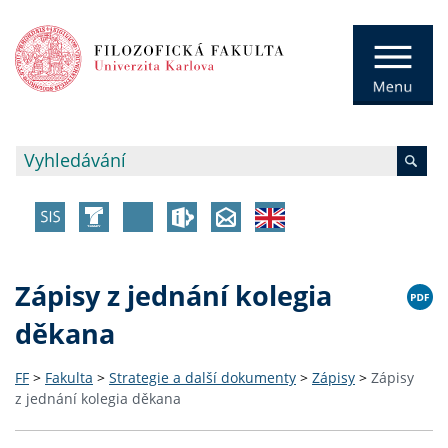
Zápisy z jednání kolegia
děkana
FF
>
Fakulta
>
Strategie a další dokumenty
>
Zápisy
>
Zápisy
z jednání kolegia děkana