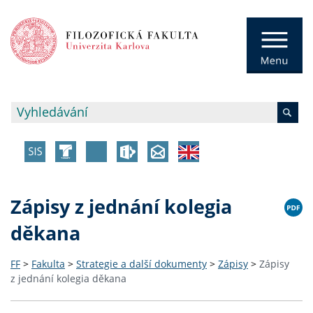
Zápisy z jednání kolegia
děkana
FF
>
Fakulta
>
Strategie a další dokumenty
>
Zápisy
>
Zápisy
z jednání kolegia děkana