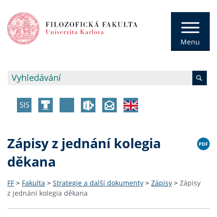
Zápisy z jednání kolegia
děkana
FF
>
Fakulta
>
Strategie a další dokumenty
>
Zápisy
>
Zápisy
z jednání kolegia děkana