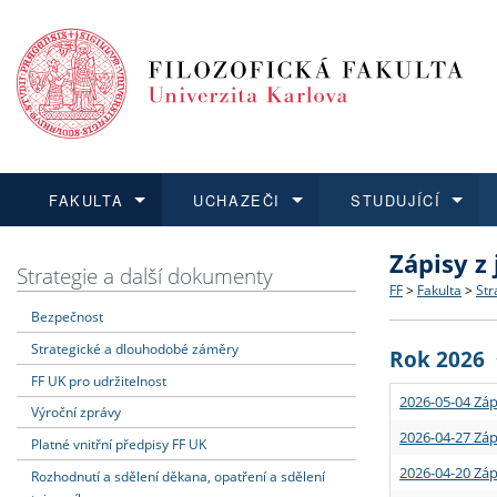
FAKULTA
UCHAZEČI
STUDUJÍCÍ
Zápisy z
FAKULTA
UCHAZEČI
STUDUJÍCÍ
VĚDA A VÝZKUM
ZAHRANIČÍ
Struktura a
Co studova
Bakalářsk
O vědě a 
Aktuální n
Strategie a další dokumenty
FF
>
Fakulta
>
Str
Bezpečnost
Dozvědět se více
Podat přihlášku
Dozvědět se více
Dozvědět se více
Dozvědět se více
Strategie 
Učitelské 
Doktorské
Akademické
Vyjíždějící
Strategické a dlouhodobé záměry
Rok 2026
Podpora a
Informace 
Rigorózní 
Granty a p
Přijíždějíc
FF UK pro udržitelnost
2026-05-04 Záp
Výroční zprávy
Absolventi
Vyjíždějíc
2026-04-27 Záp
Platné vnitřní předpisy FF UK
2026-04-20 Záp
Rozhodnutí a sdělení děkana, opatření a sdělení
Fakultní š