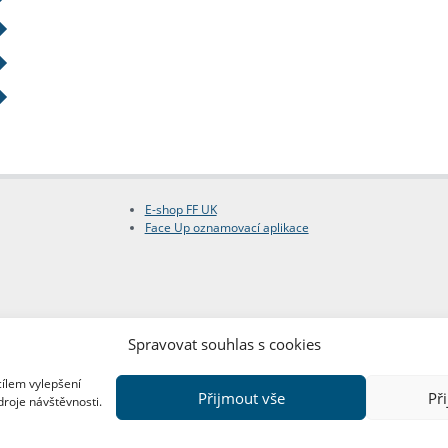
E-shop FF UK
Face Up oznamovací aplikace
Spravovat souhlas s cookies
cílem vylepšení
Přijmout vše
Př
droje návštěvnosti.
Copyright © FF UK 2026
Design:
Red Peppers