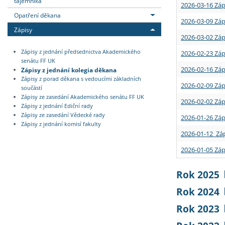
tajemníka
2026-03-16 Záp
Opatření děkana
2026-03-09 Záp
Zápisy
2026-03-02 Záp
Zápisy z jednání předsednictva Akademického
2026-02-23 Záp
senátu FF UK
2026-02-16 Záp
Zápisy z jednání kolegia děkana
Zápisy z porad děkana s vedoucími základních
2026-02-09 Záp
součástí
Zápisy ze zasedání Akademického senátu FF UK
2026-02-02 Záp
Zápisy z jednání Ediční rady
Zápisy ze zasedání Vědecké rady
2026-01-26 Záp
Zápisy z jednání komisí fakulty
2026-01-12 Záp
2026-01-05 Záp
Rok 2025
Rok 2024
Rok 2023