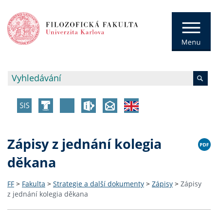
Zápisy z jednání kolegia
děkana
FF
>
Fakulta
>
Strategie a další dokumenty
>
Zápisy
>
Zápisy
z jednání kolegia děkana