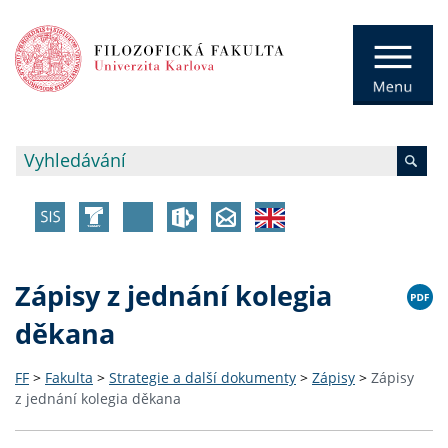
Zápisy z jednání kolegia
děkana
FF
>
Fakulta
>
Strategie a další dokumenty
>
Zápisy
>
Zápisy
z jednání kolegia děkana