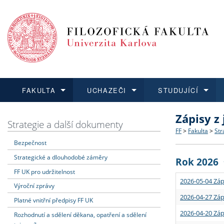
FAKULTA
UCHAZEČI
STUDUJÍCÍ
Zápisy z
FAKULTA
UCHAZEČI
STUDUJÍCÍ
VĚDA A VÝZKUM
ZAHRANIČÍ
Struktura a
Co studova
Bakalářsk
O vědě a 
Aktuální n
Strategie a další dokumenty
FF
>
Fakulta
>
Str
Bezpečnost
Dozvědět se více
Podat přihlášku
Dozvědět se více
Dozvědět se více
Dozvědět se více
Strategie 
Učitelské 
Doktorské
Akademické
Vyjíždějící
Strategické a dlouhodobé záměry
Rok 2026
Podpora a
Informace 
Rigorózní 
Granty a p
Přijíždějíc
FF UK pro udržitelnost
2026-05-04 Záp
Výroční zprávy
Absolventi
Vyjíždějíc
2026-04-27 Záp
Platné vnitřní předpisy FF UK
2026-04-20 Záp
Rozhodnutí a sdělení děkana, opatření a sdělení
Fakultní š