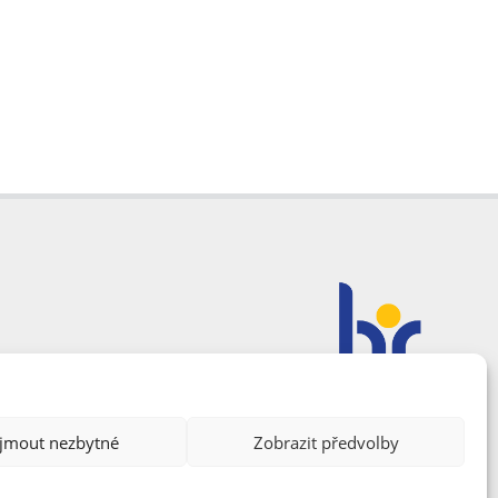
ijmout nezbytné
Zobrazit předvolby