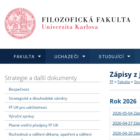
FAKULTA
UCHAZEČI
STUDUJÍCÍ
Zápisy z
FAKULTA
UCHAZEČI
STUDUJÍCÍ
VĚDA A VÝZKUM
ZAHRANIČÍ
Struktura a
Co studova
Bakalářsk
O vědě a 
Aktuální n
Strategie a další dokumenty
FF
>
Fakulta
>
Str
Bezpečnost
Dozvědět se více
Podat přihlášku
Dozvědět se více
Dozvědět se více
Dozvědět se více
Strategie 
Učitelské 
Doktorské
Akademické
Vyjíždějící
Strategické a dlouhodobé záměry
Rok 2026
Podpora a
Informace 
Rigorózní 
Granty a p
Přijíždějíc
FF UK pro udržitelnost
2026-05-04 Záp
Výroční zprávy
Absolventi
Vyjíždějíc
2026-04-27 Záp
Platné vnitřní předpisy FF UK
2026-04-20 Záp
Rozhodnutí a sdělení děkana, opatření a sdělení
Fakultní š