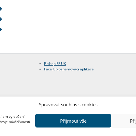
E-shop FF UK
Face Up oznamovací aplikace
Spravovat souhlas s cookies
cílem vylepšení
Přijmout vše
Př
droje návštěvnosti.
Copyright © FF UK 2026
Design:
Red Peppers