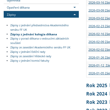
tajemníka
2026-03-16 Záp
Opatření děkana
2026-03-09 Záp
Zápisy
2026-03-02 Záp
Zápisy z jednání předsednictva Akademického
2026-02-23 Záp
senátu FF UK
2026-02-16 Záp
Zápisy z jednání kolegia děkana
Zápisy z porad děkana s vedoucími základních
2026-02-09 Záp
součástí
Zápisy ze zasedání Akademického senátu FF UK
2026-02-02 Záp
Zápisy z jednání Ediční rady
Zápisy ze zasedání Vědecké rady
2026-01-26 Záp
Zápisy z jednání komisí fakulty
2026-01-12 Záp
2026-01-05 Záp
Rok 2025
Rok 2024
Rok 2023