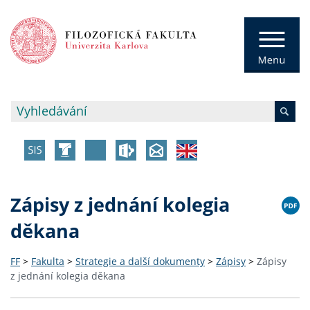
Zápisy z jednání kolegia
děkana
FF
>
Fakulta
>
Strategie a další dokumenty
>
Zápisy
>
Zápisy
z jednání kolegia děkana