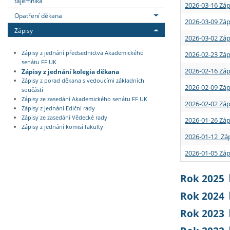
tajemníka
2026-03-16 Záp
Opatření děkana
2026-03-09 Záp
Zápisy
2026-03-02 Záp
Zápisy z jednání předsednictva Akademického
2026-02-23 Záp
senátu FF UK
2026-02-16 Záp
Zápisy z jednání kolegia děkana
Zápisy z porad děkana s vedoucími základních
2026-02-09 Záp
součástí
Zápisy ze zasedání Akademického senátu FF UK
2026-02-02 Záp
Zápisy z jednání Ediční rady
Zápisy ze zasedání Vědecké rady
2026-01-26 Záp
Zápisy z jednání komisí fakulty
2026-01-12 Záp
2026-01-05 Záp
Rok 2025
Rok 2024
Rok 2023