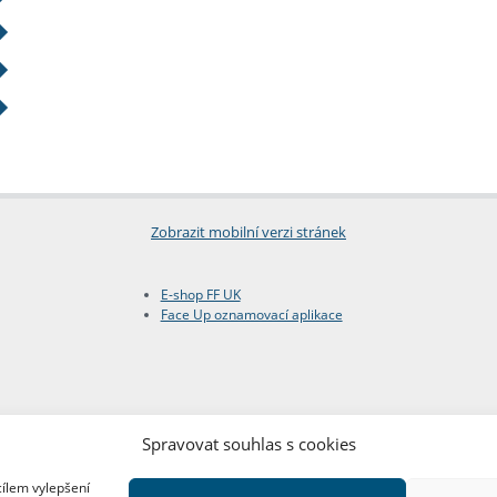
Zobrazit mobilní verzi stránek
E-shop FF UK
Face Up oznamovací aplikace
Spravovat souhlas s cookies
cílem vylepšení