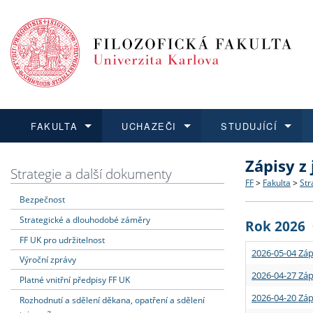
FAKULTA
UCHAZEČI
STUDUJÍCÍ
Zápisy z
FAKULTA
UCHAZEČI
STUDUJÍCÍ
VĚDA A VÝZKUM
ZAHRANIČÍ
Struktura a
Co studova
Bakalářsk
O vědě a 
Aktuální n
Strategie a další dokumenty
FF
>
Fakulta
>
Str
Bezpečnost
Dozvědět se více
Podat přihlášku
Dozvědět se více
Dozvědět se více
Dozvědět se více
Strategie 
Učitelské 
Doktorské
Akademické
Vyjíždějící
Strategické a dlouhodobé záměry
Rok 2026
Podpora a
Informace 
Rigorózní 
Granty a p
Přijíždějíc
FF UK pro udržitelnost
2026-05-04 Záp
Výroční zprávy
Absolventi
Vyjíždějíc
2026-04-27 Záp
Platné vnitřní předpisy FF UK
2026-04-20 Záp
Rozhodnutí a sdělení děkana, opatření a sdělení
Fakultní š