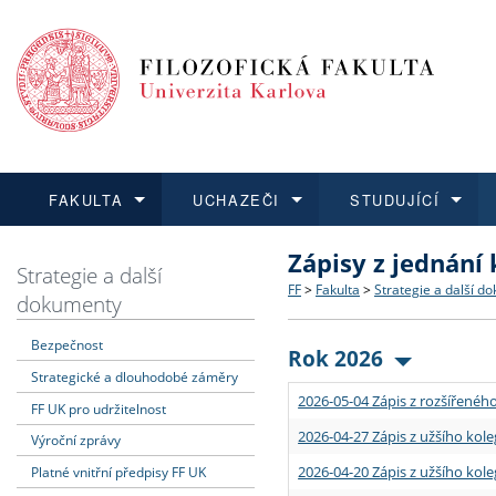
FAKULTA
UCHAZEČI
STUDUJÍCÍ
Zápisy z jednání
FAKULTA
UCHAZEČI
STUDUJÍCÍ
VĚDA A VÝZKUM
ZAHRANIČÍ
Struktura a historie
Co studovat a jak se přihlá
Bakalářské a magisterské
O vědě a výzkumu na FF
Aktuální nabídky a výběrov
Strategie a další
FF
>
Fakulta
>
Strategie a další d
dokumenty
Dozvědět se více
Podat přihlášku
Dozvědět se více
Dozvědět se více
Dozvědět se více
Strategie a další dokumen
Učitelské studijní program
Doktorské studium
Akademické kvalifikace
Vyjíždějící studenti
Bezpečnost
Rok 2026
Strategické a dlouhodobé záměry
Podpora a benefity pro z
Informace k průběhu přijím
Rigorózní řízení
Granty a projekty
Přijíždějící studenti
2026-05-04 Zápis z rozšířeného
FF UK pro udržitelnost
Absolventi fakulty
Vyjíždějící zaměstnanci
2026-04-27 Zápis z užšího kole
Výroční zprávy
2026-04-20 Zápis z užšího kole
Platné vnitřní předpisy FF UK
Fakultní školy FF UK