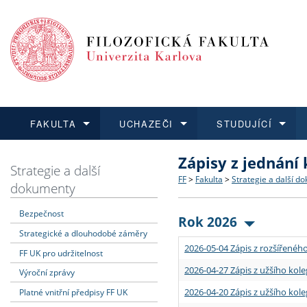
FAKULTA
UCHAZEČI
STUDUJÍCÍ
Zápisy z jednání
FAKULTA
UCHAZEČI
STUDUJÍCÍ
VĚDA A VÝZKUM
ZAHRANIČÍ
Struktura a historie
Co studovat a jak se přihlá
Bakalářské a magisterské
O vědě a výzkumu na FF
Aktuální nabídky a výběrov
Strategie a další
FF
>
Fakulta
>
Strategie a další d
dokumenty
Dozvědět se více
Podat přihlášku
Dozvědět se více
Dozvědět se více
Dozvědět se více
Strategie a další dokumen
Učitelské studijní program
Doktorské studium
Akademické kvalifikace
Vyjíždějící studenti
Bezpečnost
Rok 2026
Strategické a dlouhodobé záměry
Podpora a benefity pro z
Informace k průběhu přijím
Rigorózní řízení
Granty a projekty
Přijíždějící studenti
2026-05-04 Zápis z rozšířeného
FF UK pro udržitelnost
Absolventi fakulty
Vyjíždějící zaměstnanci
2026-04-27 Zápis z užšího kole
Výroční zprávy
2026-04-20 Zápis z užšího kole
Platné vnitřní předpisy FF UK
Fakultní školy FF UK