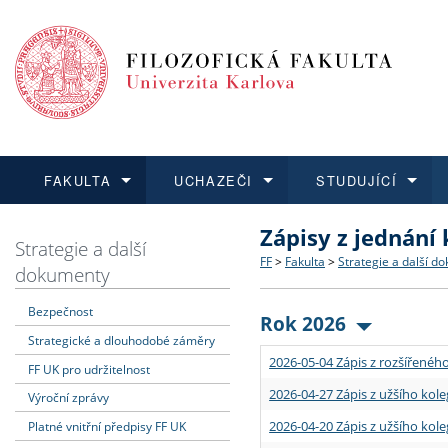
FAKULTA
UCHAZEČI
STUDUJÍCÍ
Zápisy z jednání
FAKULTA
UCHAZEČI
STUDUJÍCÍ
VĚDA A VÝZKUM
ZAHRANIČÍ
Struktura a historie
Co studovat a jak se přihlá
Bakalářské a magisterské
O vědě a výzkumu na FF
Aktuální nabídky a výběrov
Strategie a další
FF
>
Fakulta
>
Strategie a další d
dokumenty
Dozvědět se více
Podat přihlášku
Dozvědět se více
Dozvědět se více
Dozvědět se více
Strategie a další dokumen
Učitelské studijní program
Doktorské studium
Akademické kvalifikace
Vyjíždějící studenti
Bezpečnost
Rok 2026
Strategické a dlouhodobé záměry
Podpora a benefity pro z
Informace k průběhu přijím
Rigorózní řízení
Granty a projekty
Přijíždějící studenti
2026-05-04 Zápis z rozšířeného
FF UK pro udržitelnost
Absolventi fakulty
Vyjíždějící zaměstnanci
2026-04-27 Zápis z užšího kole
Výroční zprávy
2026-04-20 Zápis z užšího kole
Platné vnitřní předpisy FF UK
Fakultní školy FF UK