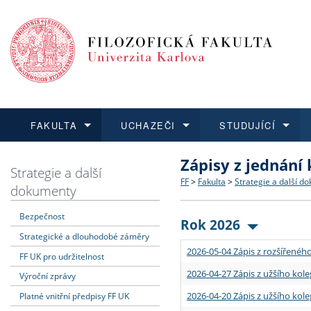
FAKULTA
UCHAZEČI
STUDUJÍCÍ
Zápisy z jednání
FAKULTA
UCHAZEČI
STUDUJÍCÍ
VĚDA A VÝZKUM
ZAHRANIČÍ
Struktura a historie
Co studovat a jak se přihlá
Bakalářské a magisterské
O vědě a výzkumu na FF
Aktuální nabídky a výběrov
Strategie a další
FF
>
Fakulta
>
Strategie a další d
dokumenty
Dozvědět se více
Podat přihlášku
Dozvědět se více
Dozvědět se více
Dozvědět se více
Strategie a další dokumen
Učitelské studijní program
Doktorské studium
Akademické kvalifikace
Vyjíždějící studenti
Bezpečnost
Rok 2026
Strategické a dlouhodobé záměry
Podpora a benefity pro z
Informace k průběhu přijím
Rigorózní řízení
Granty a projekty
Přijíždějící studenti
2026-05-04 Zápis z rozšířeného
FF UK pro udržitelnost
Absolventi fakulty
Vyjíždějící zaměstnanci
2026-04-27 Zápis z užšího kole
Výroční zprávy
2026-04-20 Zápis z užšího kole
Platné vnitřní předpisy FF UK
Fakultní školy FF UK