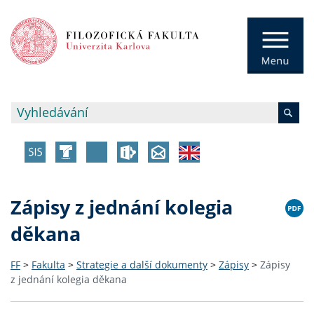
Zápisy z jednání kolegia
děkana
FF
>
Fakulta
>
Strategie a další dokumenty
>
Zápisy
>
Zápisy
z jednání kolegia děkana