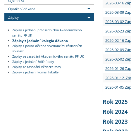
tajemníka
2026-03-16 Záp
Opatření děkana
2026-03-09 Záp
Zápisy
2026-03-02 Záp
Zápisy z jednání předsednictva Akademického
2026-02-23 Záp
senátu FF UK
2026-02-16 Záp
Zápisy z jednání kolegia děkana
Zápisy z porad děkana s vedoucími základních
2026-02-09 Záp
součástí
Zápisy ze zasedání Akademického senátu FF UK
2026-02-02 Záp
Zápisy z jednání Ediční rady
Zápisy ze zasedání Vědecké rady
2026-01-26 Záp
Zápisy z jednání komisí fakulty
2026-01-12 Záp
2026-01-05 Záp
Rok 2025
Rok 2024
Rok 2023