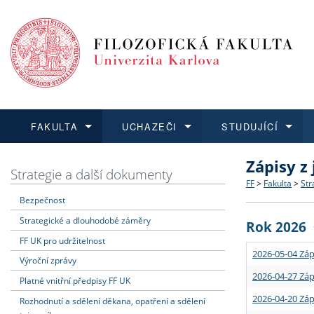
FAKULTA
UCHAZEČI
STUDUJÍCÍ
Zápisy z
FAKULTA
UCHAZEČI
STUDUJÍCÍ
VĚDA A VÝZKUM
ZAHRANIČÍ
Struktura a
Co studova
Bakalářsk
O vědě a 
Aktuální n
Strategie a další dokumenty
FF
>
Fakulta
>
Str
Bezpečnost
Dozvědět se více
Podat přihlášku
Dozvědět se více
Dozvědět se více
Dozvědět se více
Strategie 
Učitelské 
Doktorské
Akademické
Vyjíždějící
Strategické a dlouhodobé záměry
Rok 2026
Podpora a
Informace 
Rigorózní 
Granty a p
Přijíždějíc
FF UK pro udržitelnost
2026-05-04 Záp
Výroční zprávy
Absolventi
Vyjíždějíc
2026-04-27 Záp
Platné vnitřní předpisy FF UK
2026-04-20 Záp
Rozhodnutí a sdělení děkana, opatření a sdělení
Fakultní š