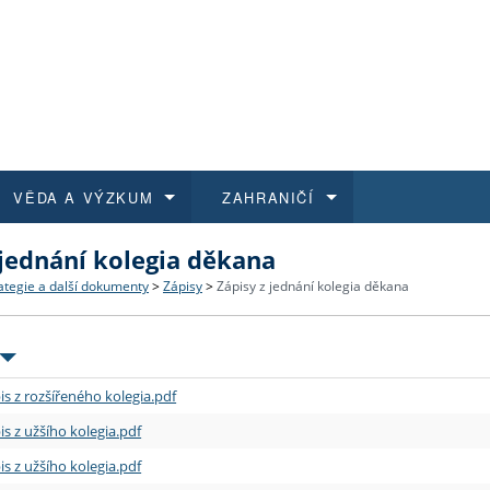
VĚDA A VÝZKUM
ZAHRANIČÍ
 jednání kolegia děkana
 historie
t a jak se přihlásit
é a magisterské studium
výzkumu na FF UK
abídky a výběrová řízení
Pro m
Kurzy
Kurzy
Trans
Přijíž
ategie a další dokumenty
>
Zápisy
>
Zápisy z jednání kolegia děkana
a další dokumenty
studijní programy
 studium
 kvalifikace
 studenti
Kniho
Progr
Studu
Vědec
Mimof
 benefity pro zaměstnance
k průběhu přijímacího řízení
řízení
rojekty
í studenti
E-sho
Univer
Podpor
Publi
East 
is z rozšířeného kolegia.pdf
 fakulty
í zaměstnanci
Výběr
is z užšího kolegia.pdf
is z užšího kolegia.pdf
koly FF UK
Vydav