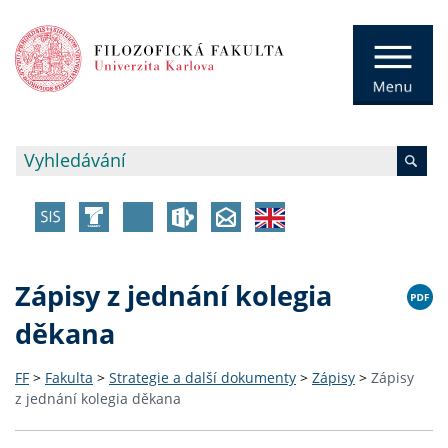
Zápisy z jednání kolegia
děkana
FF
>
Fakulta
>
Strategie a další dokumenty
>
Zápisy
>
Zápisy
z jednání kolegia děkana