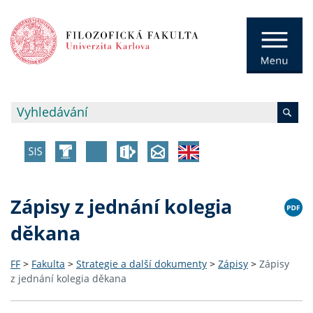
Zápisy z jednání kolegia
děkana
FF
>
Fakulta
>
Strategie a další dokumenty
>
Zápisy
>
Zápisy
z jednání kolegia děkana