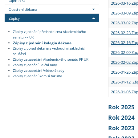
tajemníka
2026-03-16 Záp
Opatření děkana
2026-03-09 Záp
Zápisy
2026-03-02 Záp
Zápisy z jednání předsednictva Akademického
2026-02-23 Záp
senátu FF UK
2026-02-16 Záp
Zápisy z jednání kolegia děkana
Zápisy z porad děkana s vedoucími základních
2026-02-09 Záp
součástí
Zápisy ze zasedání Akademického senátu FF UK
2026-02-02 Záp
Zápisy z jednání Ediční rady
Zápisy ze zasedání Vědecké rady
2026-01-26 Záp
Zápisy z jednání komisí fakulty
2026-01-12 Záp
2026-01-05 Záp
Rok 2025
Rok 2024
Rok 2023