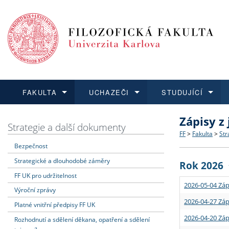
FAKULTA
UCHAZEČI
STUDUJÍCÍ
Zápisy z
FAKULTA
UCHAZEČI
STUDUJÍCÍ
VĚDA A VÝZKUM
ZAHRANIČÍ
Struktura a
Co studova
Bakalářsk
O vědě a 
Aktuální n
Strategie a další dokumenty
FF
>
Fakulta
>
Str
Bezpečnost
Dozvědět se více
Podat přihlášku
Dozvědět se více
Dozvědět se více
Dozvědět se více
Strategie 
Učitelské 
Doktorské
Akademické
Vyjíždějící
Strategické a dlouhodobé záměry
Rok 2026
Podpora a
Informace 
Rigorózní 
Granty a p
Přijíždějíc
FF UK pro udržitelnost
2026-05-04 Záp
Výroční zprávy
Absolventi
Vyjíždějíc
2026-04-27 Záp
Platné vnitřní předpisy FF UK
2026-04-20 Záp
Rozhodnutí a sdělení děkana, opatření a sdělení
Fakultní š