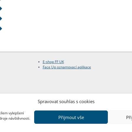
E-shop FF UK
Face Up oznamovací aplikace
Spravovat souhlas s cookies
cílem vylepšení
Přijmout vše
Př
droje návštěvnosti.
Copyright © FF UK 2026
Design:
Red Peppers